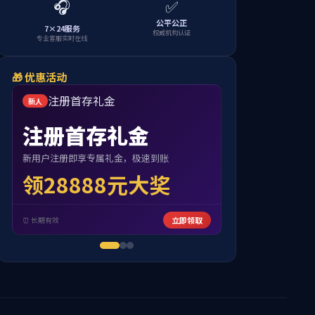
最新资讯
。在应用市
碳纤维产业
开发了可以
车用碳纤维。
9728太阳集团LOGO简介