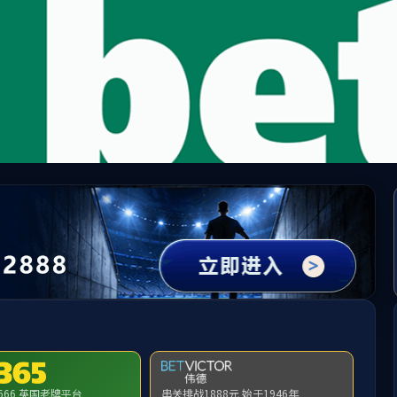
9728太阳集团 - 9728见好就收才是赢
品
资讯
了解
联系