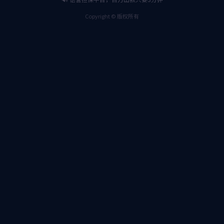
业化，产品成功应用于特种材料等领域;T700级碳纤维千吨级生
生产线建成并已经批量生产;高模及高模高强碳纤维的工程化制备关
山西钢科这几家企业近几年发展迅速，已经成为国内碳纤维行业
007~2014年碳纤维累计产量仅为1.23万吨。与之不匹配的
600吨左右。除此之外，行业还缺乏系统而完整的工程设计和分析
且，上游碳纤维产能分散、生产规模小、开车率低、品种单一，
先进的设备和高端碳纤维的预浸料主要依靠进口;下游市场需求
大力支持低成本碳纤维制备技术及复合材料应用研究，促进碳纤
生产线的产能利用率，建议国家根据生产销售碳纤维的量对生产
予一定的优惠政策，减小企业的资金压力。鼓励国内企业走出去