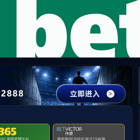
9728太阳集团 - 9728见好就收才是赢
品
资讯
了解
联系
范围